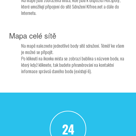
Na mapě jsou zobrazena místa, kde jsou k dispozici HotSpoty,
které umožňují připojení do sítě Sdružení Klfree.net a dále do
Internetu.
Mapa celé sítě
Na mapě naleznete jednotlivé body sítě sdružení. Téměř ke všem
je možné se připojit.
Po kliknutí na ikonku místa se zobrazí bublina s názvem bodu, na
který když kliknete, tak budete přesměrování na kontaktní
informace správců daného bodu (existují-li).
24